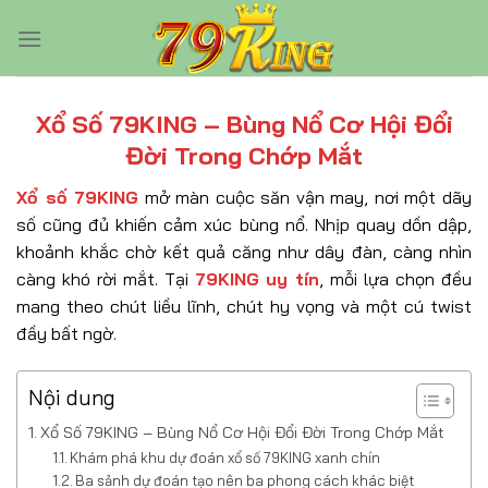
Bỏ
qua
nội
dung
Xổ Số 79KING – Bùng Nổ Cơ Hội Đổi
Đời Trong Chớp Mắt
Xổ số 79KING
mở màn cuộc săn vận may, nơi một dãy
số cũng đủ khiến cảm xúc bùng nổ. Nhịp quay dồn dập,
khoảnh khắc chờ kết quả căng như dây đàn, càng nhìn
càng khó rời mắt. Tại
79KING uy tín
, mỗi lựa chọn đều
mang theo chút liều lĩnh, chút hy vọng và một cú twist
đầy bất ngờ.
Nội dung
Xổ Số 79KING – Bùng Nổ Cơ Hội Đổi Đời Trong Chớp Mắt
Khám phá khu dự đoán xổ số 79KING xanh chín
Ba sảnh dự đoán tạo nên ba phong cách khác biệt