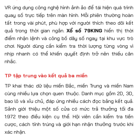
VR ứng dụng công nghệ hình ảnh ảo để tái hiện quá trình
quay số trực tiếp trên màn hình. Mỗi phiên thường hoàn
tất trong vài phút, phù hợp với người thích theo dõi kết
quả trong thời gian ngắn.
Xổ số 79KING
hiển thị thời
điểm nhận lệnh và công bố dãy số ngay tại khu vực trò
chơi. Người dùng cần kiểm tra thời lượng từng vòng vì
nhịp nhanh có thể khiến quyết định trở nên thiếu cân
nhắc.
TP tập trung vào kết quả ba miền
TP khai thác dữ liệu miền Bắc, miền Trung và miền Nam
cùng nhiều lựa chọn quen thuộc. Danh mục gồm 2D, 3D,
bao lô và xỉu chủ, đáp ứng nhiều cách đọc bảng kết quả.
Sảnh giới thiệu một số cửa có mức trả thưởng tối đa
1:972 theo điều kiện cụ thể. Hội viên cần kiểm tra tiền
cược, cách tính trúng và giới hạn nhận thưởng trước khi
xác nhận.