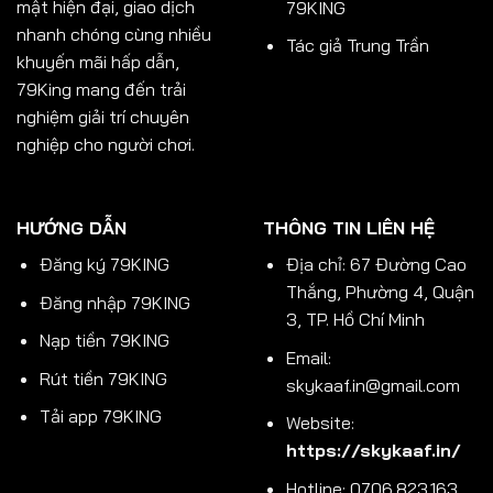
mật hiện đại, giao dịch
79KING
nhanh chóng cùng nhiều
Tác giả Trung Trần
khuyến mãi hấp dẫn,
79King mang đến trải
nghiệm giải trí chuyên
nghiệp cho người chơi.
HƯỚNG DẪN
THÔNG TIN LIÊN HỆ
Đăng ký 79KING
Địa chỉ: 67 Đường Cao
Thắng, Phường 4, Quận
Đăng nhập 79KING
3, TP. Hồ Chí Minh
Nạp tiền 79KING
Email:
Rút tiền 79KING
skykaaf.in@gmail.com
Tải app 79KING
Website:
https://skykaaf.in/
Hotline: 0706.823.163