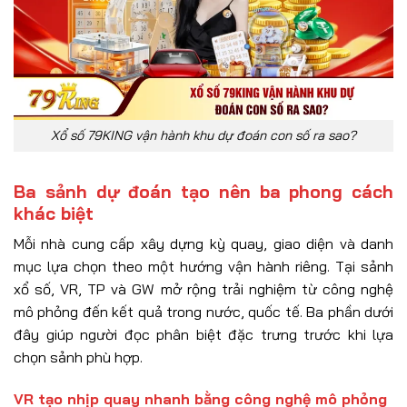
Xổ số 79KING vận hành khu dự đoán con số ra sao?
Ba sảnh dự đoán tạo nên ba phong cách
khác biệt
Mỗi nhà cung cấp xây dựng kỳ quay, giao diện và danh
mục lựa chọn theo một hướng vận hành riêng. Tại sảnh
xổ số, VR, TP và GW mở rộng trải nghiệm từ công nghệ
mô phỏng đến kết quả trong nước, quốc tế. Ba phần dưới
đây giúp người đọc phân biệt đặc trưng trước khi lựa
chọn sảnh phù hợp.
VR tạo nhịp quay nhanh bằng công nghệ mô phỏng