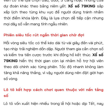
viên có thể lựa chọn đầu, đuôi, 3 càng hoặc những cửa
dự đoán khác theo bảng niêm yết.
Xổ số 79KING
sắp
xếp lịch theo từng khu vực để người dùng tránh nhầm
thời điểm khóa lệnh. Đây là lựa chọn dễ tiếp cận nhưng
mọi dãy số vẫn mang tính ngẫu nhiên.
Phiên siêu tốc rút ngắn thời gian chờ đợi
Mỗi vòng siêu tốc có thể kéo dài từ vài giây đến vài phút,
tạo nhịp trải nghiệm dồn dập. Người tham gia cần chọn số
và kiểm tra tiền cược trước khi đồng hồ kết thúc.
Xổ số
79KING
hiển thị thời gian còn lại nhằm hỗ trợ hội viên
theo dõi chính xác từng phiên. Tốc độ nhanh không làm
tăng khả năng thắng, vì vậy người dùng nên đặt giới hạn
số vòng.
Lô tô kết hợp cách chơi quen thuộc với nền tảng
số
Lô tô vốn xuất hiện nhiều trong lễ hội hoặc dịp Tết, nay